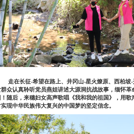
走在长征
-希望在路上、井冈山-星火燎原、西柏坡
女群众认真聆听党员燕姐讲述大源洞抗战故事，缅怀革
因！随后，来穗妇女高声歌唱《我和我的祖国》，用歌
对实现中华民族伟大复兴的中国梦的坚定信念。