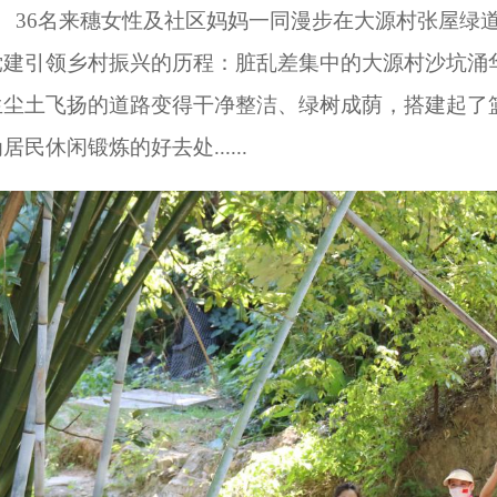
36名来穗女性及社区妈妈一同漫步在大源村张屋绿
党建引领乡村振兴的历程：脏乱差集中的大源村沙坑涌
生尘土飞扬的道路变得干净整洁、绿树成荫，搭建起了
居民休闲锻炼的好去处......