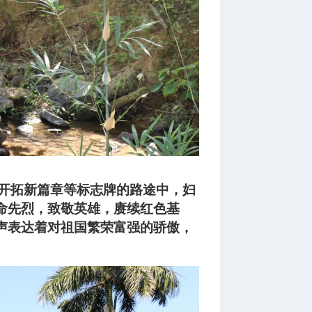
-开拓新篇章等标志牌的路途中，妇
命先烈，致敬英雄，赓续红色基
声表达着对祖国繁荣富强的骄傲，