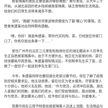
居家隔离的居民主要会面对哪些难题？黄玲发现，从大年三十
开始，从湖北返回的老乡陆续被居家隔离，缺乏食物和生活用品，
给他们的日常生活带来诸多不便。
当时，“跑腿”为街坊邻里送物资便成为了最“暖心”的事情。志
愿者朱建喜对此同样颇有感触。
“喂，你好！我是朱建喜，帮你代买的肉、菜，已经放在你家门
口了，你有空就出来拿一下……”
家住广州市白云区三元里街松柏岗社区的湖北籍返乡人员李先
生正自愿居家隔离中。由于不方便外出，他正在为家里的肉、菜已
经快要耗尽而苦恼。朱建喜得知情况后，不但帮李先生买了菜，还
做了一盘饺子一起送到李先生家门口。
今年，朱建喜同样也要回湖北老家过春节的，但在了解了疫情
防控相关要求后，他主动退票，留在社区为老乡服务。尽管家里人
十分担心，他却义无反顾。他说：“作为党员，必须冲在前面。湖北
人是我们的同胞，是我们的老乡，他们受疫情困扰，面对困难，我
作为党员，更加要关心他们，给予他们支持与信心，共度难关。”
而黄玲则在元宵节特意给居家隔离人员送上汤圆、生活用品与