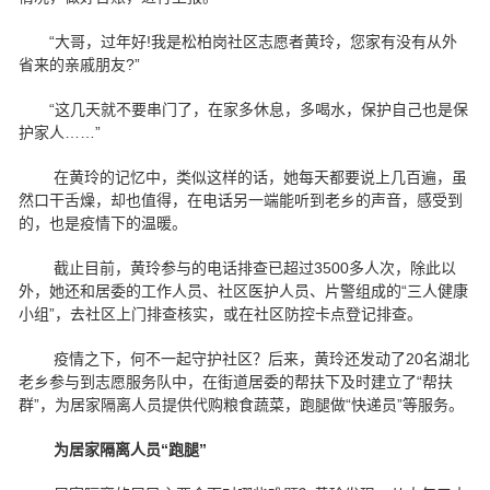
“大哥，过年好!我是松柏岗社区志愿者黄玲，您家有没有从外
省来的亲戚朋友?”
“这几天就不要串门了，在家多休息，多喝水，保护自己也是保
护家人……”
在黄玲的记忆中，类似这样的话，她每天都要说上几百遍，虽
然口干舌燥，却也值得，在电话另一端能听到老乡的声音，感受到
的，也是疫情下的温暖。
截止目前，黄玲参与的电话排查已超过3500多人次，除此以
外，她还和居委的工作人员、社区医护人员、片警组成的“三人健康
小组”，去社区上门排查核实，或在社区防控卡点登记排查。
疫情之下，何不一起守护社区？后来，黄玲还发动了20名湖北
老乡参与到志愿服务队中，在街道居委的帮扶下及时建立了“帮扶
群”，为居家隔离人员提供代购粮食蔬菜，跑腿做“快递员”等服务。
为居家隔离人员“跑腿”