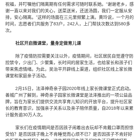
祝福，并叮嘱他们隔离期有任何需求可随时联系她。“谢谢老乡，感
谢一直以来对我们的关心，送菜送米，还送汤圆，我们一定服从安
排，安心隔离。”这样的场面在三元里频繁上演。黄玲说，一个月的
时间，志愿者们共服务了83户，242人，上门帮扶次数达到580多
次。
社区开启微课堂，量身定做育儿课
除了疫情防控需要关注以外，疫情期间，社区居民自觉遵守防
控禁令，少出门、少聚集，长时间的居家生活，也给家长和孩子们
带来焦虑情绪。为此，吴治平开辟线上渠道，组织社区线上家长微
课堂和家庭亲子活动。
2月15日，法泽神奇亲子园2020年线上家长微课堂正式启动。
善城广州了解到，神奇亲子园家长微课堂是法泽推出的一项公益品
牌，旨在为家长们提供交流共享育儿知识的开放平台，提升社区家
长的教育意识，加强亲子关系以及亲子陪伴质量，自2018年以来累
计服务逾30万人次。
家长们在疫情期间是否因孩子闹着出去玩却不肯戴口罩而担惊
受怕？是否因孩子晚上不肯睡觉而心烦不已？是否因孩子不肯好好