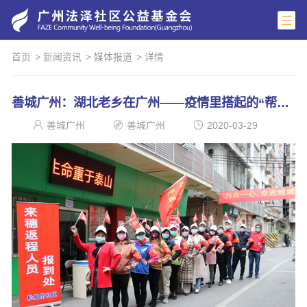
首页
> 新闻资讯
> 媒体报道
> 详情
善城广州：湖北老乡在广州——疫情里搭起的“帮扶群”
善城广州
善城广州
2020-03-29