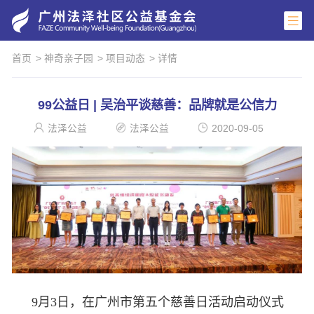
首页
> 神奇亲子园
> 项目动态
> 详情
99公益日 | 吴治平谈慈善：品牌就是公信力
法泽公益
法泽公益
2020-09-05
9月3日，在广州市第五个慈善日活动启动仪式